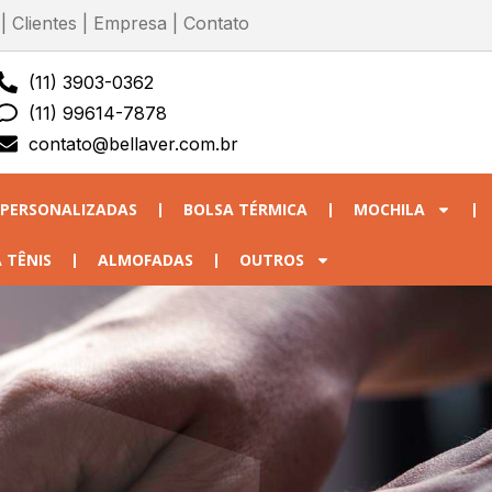
|
Clientes
|
Empresa
|
Contato
(11) 3903-0362
(11) 99614-7878
contato@bellaver.com.br
 PERSONALIZADAS
BOLSA TÉRMICA
MOCHILA
 TÊNIS
ALMOFADAS
OUTROS