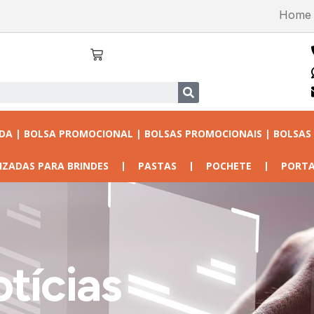
Home
ADA | BOLSA PROMOCIONAL | BOLSAS PROMOCIONAIS | BOLSAS
IZADAS PARA BRINDES
PASTAS
POCHETE
PORTA
tícias