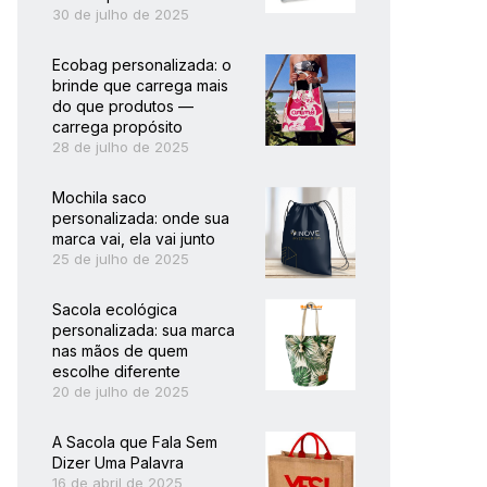
30 de julho de 2025
Ecobag personalizada: o
brinde que carrega mais
do que produtos —
carrega propósito
28 de julho de 2025
Mochila saco
personalizada: onde sua
marca vai, ela vai junto
25 de julho de 2025
Sacola ecológica
personalizada: sua marca
nas mãos de quem
escolhe diferente
20 de julho de 2025
A Sacola que Fala Sem
Dizer Uma Palavra
16 de abril de 2025