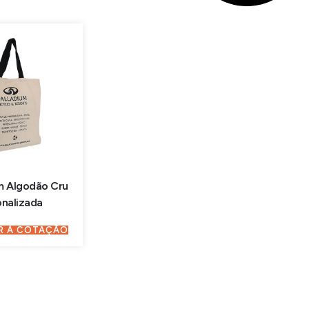
 Algodão Cru
onalizada
R À COTAÇÃO