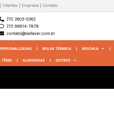
|
Clientes
|
Empresa
|
Contato
(11) 3903-0362
(11) 99614-7878
contato@bellaver.com.br
 PERSONALIZADAS
BOLSA TÉRMICA
MOCHILA
 TÊNIS
ALMOFADAS
OUTROS