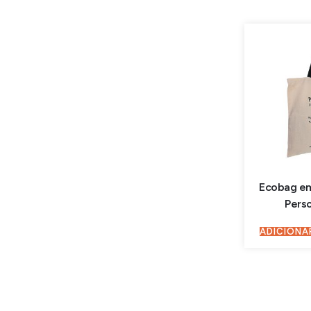
Ecobag em
Pers
ADICIONA