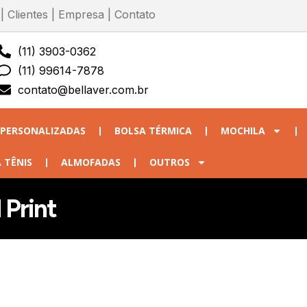
|
Clientes
|
Empresa
|
Contato
(11) 3903-0362
(11) 99614-7878
contato@bellaver.com.br
 PERSONALIZADAS
BOLSA TÉRMICA
MOCHILA
 TÊNIS
ALMOFADAS
OUTROS
 Print