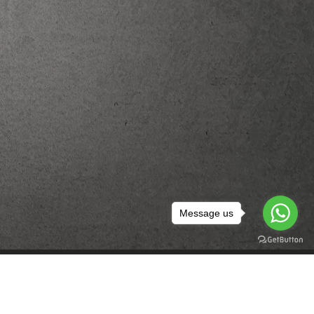
Message us
Brindes
Pano de Prato