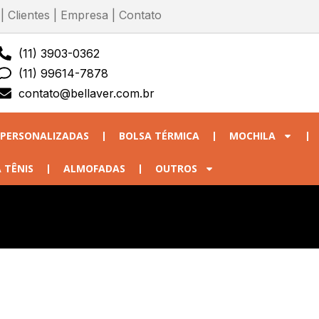
|
Clientes
|
Empresa
|
Contato
(11) 3903-0362
(11) 99614-7878
contato@bellaver.com.br
 PERSONALIZADAS
BOLSA TÉRMICA
MOCHILA
 TÊNIS
ALMOFADAS
OUTROS