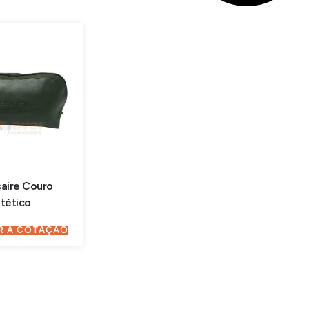
aire Couro
ntético
R À COTAÇÃO