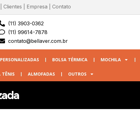
|
Clientes
|
Empresa
|
Contato
(11) 3903-0362
(11) 99614-7878
contato@bellaver.com.br
 PERSONALIZADAS
BOLSA TÉRMICA
MOCHILA
 TÊNIS
ALMOFADAS
OUTROS
zada