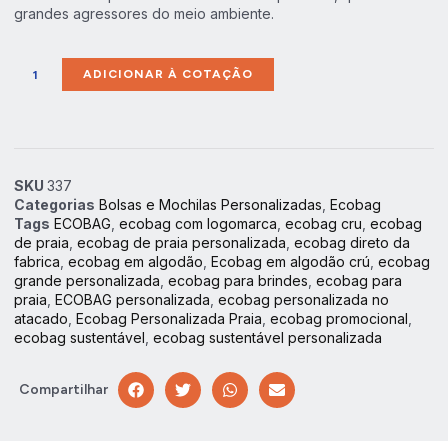
grandes agressores do meio ambiente.
ADICIONAR À COTAÇÃO
SKU
337
Categorias
Bolsas e Mochilas Personalizadas
,
Ecobag
Tags
ECOBAG
,
ecobag com logomarca
,
ecobag cru
,
ecobag
de praia
,
ecobag de praia personalizada
,
ecobag direto da
fabrica
,
ecobag em algodão
,
Ecobag em algodão crú
,
ecobag
grande personalizada
,
ecobag para brindes
,
ecobag para
praia
,
ECOBAG personalizada
,
ecobag personalizada no
atacado
,
Ecobag Personalizada Praia
,
ecobag promocional
,
ecobag sustentável
,
ecobag sustentável personalizada
Compartilhar