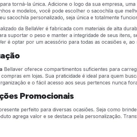
 para torná-la única. Adicione o logo da sua empresa, uma
anhos e modelos, você pode escolher o sacochila que melho
u sacochila personalizado, seja única e totalmente funcion
alizado da BellaVer é fabricada com materiais de alta dura
ara suportar o peso e manter a integridade de seus itens, s
aVer é optar por um acessório para todas as ocasiões e, 
uação
a
Bellaver oferece compartimentos suficientes para carreg
 compras em lojas. Sua praticidade é ideal para quem busc
rganização e o fácil acesso aos seus pertences nunca fora
Ações Promocionais
presente perfeito para diversas ocasiões. Seja como brind
oduto agrega valor e se destaca pela personalização. Tra