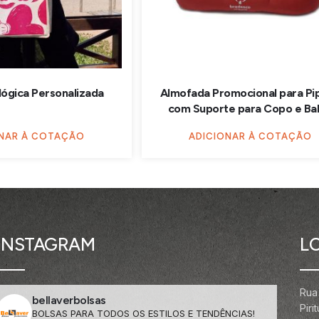
lógica Personalizada
Almofada Promocional para Pi
com Suporte para Copo e Ba
ONAR À COTAÇÃO
ADICIONAR À COTAÇÃO
INSTAGRAM
L
Rua
bellaverbolsas
Pir
BOLSAS PARA TODOS OS ESTILOS E TENDÊNCIAS!