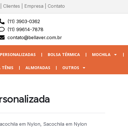
|
Clientes
|
Empresa
|
Contato
(11) 3903-0362
(11) 99614-7878
contato@bellaver.com.br
 PERSONALIZADAS
BOLSA TÉRMICA
MOCHILA
 TÊNIS
ALMOFADAS
OUTROS
rsonalizada
Sacochila em Nylon, Sacochila em Nylon