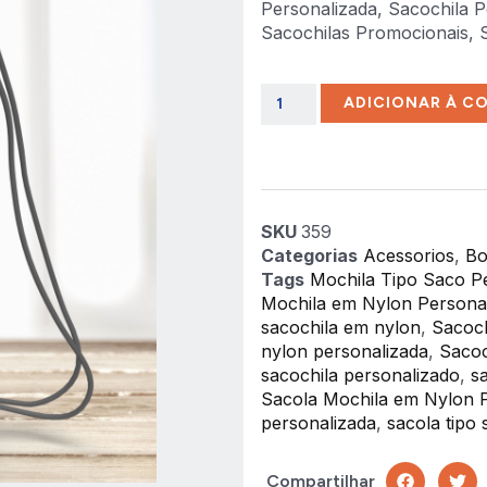
Personalizada, Sacochila P
Sacochilas Promocionais, 
ADICIONAR À C
SKU
359
Categorias
Acessorios
,
Bo
Tags
Mochila Tipo Saco P
Mochila em Nylon Persona
sacochila em nylon
,
Sacoch
nylon personalizada
,
Sacoc
sacochila personalizado
,
s
Sacola Mochila em Nylon 
personalizada
,
sacola tipo
Compartilhar