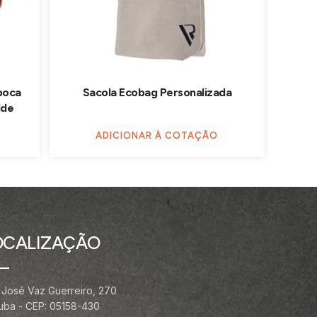
poca
Sacola Ecobag Personalizada
lde
ADICIONAR À COTAÇÃO
OCALIZAÇÃO
 José Vaz Guerreiro, 270
ituba - CEP: 05158-430