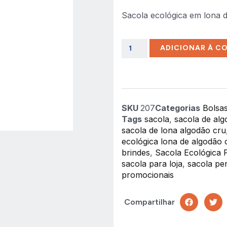
Sacola ecológica em lona 
ADICIONAR À C
SKU
207
Categorias
Bolsa
Tags
sacola
,
sacola de alg
sacola de lona algodão cru
ecológica lona de algodão 
brindes
,
Sacola Ecológica 
sacola para loja
,
sacola pe
promocionais
Compartilhar