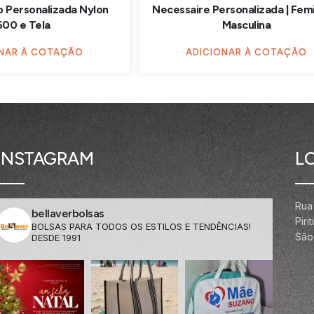
o Personalizada Nylon
Necessaire Personalizada | Femi
600 e Tela
Masculina
ONAR À COTAÇÃO
ADICIONAR À COTAÇÃO
INSTAGRAM
L
Rua
bellaverbolsas
Pir
BOLSAS PARA TODOS OS ESTILOS E TENDÊNCIAS!
São 
DESDE 1991