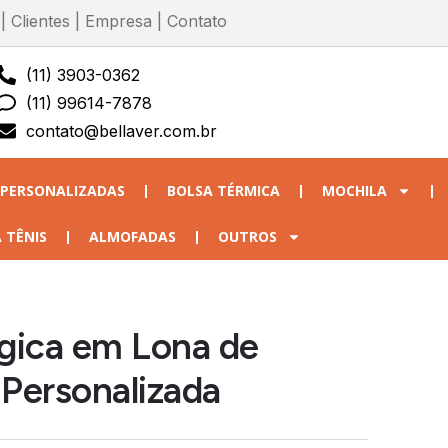
|
Clientes
|
Empresa
|
Contato
(11) 3903-0362
(11) 99614-7878
contato@bellaver.com.br
 PERSONALIZADAS
BOLSA TÉRMICA
MOCHILA
 TÊNIS
ALMOFADAS
OUTROS
gica em Lona de
Personalizada