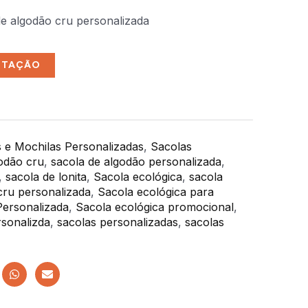
de algodão cru personalizada
OTAÇÃO
s e Mochilas Personalizadas
,
Sacolas
odão cru
,
sacola de algodão personalizada
,
,
sacola de lonita
,
Sacola ecológica
,
sacola
cru personalizada
,
Sacola ecológica para
Personalizada
,
Sacola ecológica promocional
,
rsonalizda
,
sacolas personalizadas
,
sacolas