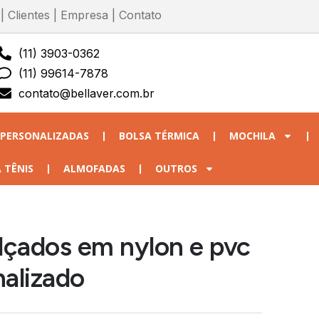
|
Clientes
|
Empresa
|
Contato
(11) 3903-0362
(11) 99614-7878
contato@bellaver.com.br
 PERSONALIZADAS
BOLSA TÉRMICA
MOCHILA
 TÊNIS
ALMOFADAS
OUTROS
lçados em nylon e pvc
nalizado