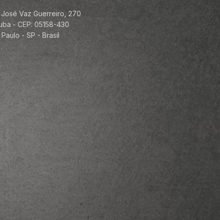
 José Vaz Guerreiro, 270
ituba - CEP: 05158-430
Paulo - SP - Brasil