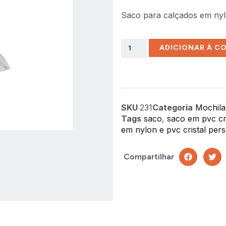
Saco para calçados em nylo
ADICIONAR À C
SKU
231
Categoria
Mochila
Tags
saco
,
saco em pvc cri
em nylon e pvc cristal per
Compartilhar